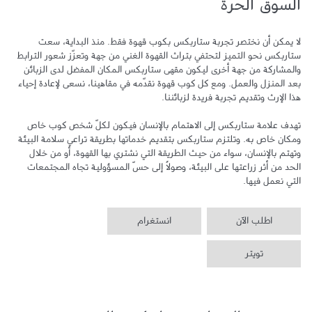
السوق الحرة
لا يمكن أن نختصر تجربة ستاربكس بكوب قهوة فقط. منذ البداية، سعت 
ستاربكس نحو التميز لتحتفي بتراث القهوة الغني من جهة وتعزّز شعور الترابط 
والمشاركة من جهة أخرى ليكون مقهى ستاربكس المكان المفضل لدى الزبائن 
بعد المنزل والعمل. ومع كل كوب قهوة نقدّمه في مقاهينا، نسعى لإعادة إحياء 
تهدف علامة ستاربكس إلى الاهتمام بالإنسان فيكون لكلّ شخص كوب خاص 
ومكان خاص به. وتلتزم ستاربكس بتقديم خدماتها بطريقة تراعي سلامة البيئة 
وتهتم بالإنسان، سواء من حيث الطريقة التي نشتري بها القهوة، أو من خلال 
الحد من أثر زراعتها على البيئة، وصولاً إلى حسّ المسؤولية تجاه المجتمعات 
التي نعمل فيها.
اطلب الآن
انستغرام
تويتر