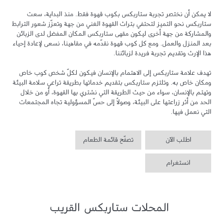
لا يمكن أن نختصر تجربة ستاربكس بكوب قهوة فقط. منذ البداية، سعت 
ستاربكس نحو التميز لتحتفي بتراث القهوة الغني من جهة وتعزّز شعور الترابط 
والمشاركة من جهة أخرى ليكون مقهى ستاربكس المكان المفضل لدى الزبائن 
بعد المنزل والعمل. ومع كل كوب قهوة نقدّمه في مقاهينا، نسعى لإعادة إحياء 
تهدف علامة ستاربكس إلى الاهتمام بالإنسان فيكون لكلّ شخص كوب خاص 
ومكان خاص به. وتلتزم ستاربكس بتقديم خدماتها بطريقة تراعي سلامة البيئة 
وتهتم بالإنسان، سواء من حيث الطريقة التي نشتري بها القهوة، أو من خلال 
الحد من أثر زراعتها على البيئة، وصولاً إلى حسّ المسؤولية تجاه المجتمعات 
التي نعمل فيها.
اطلب الآن
تصفّح قائمة الطعام
انستغرام
المحلات ستاربكس القريب