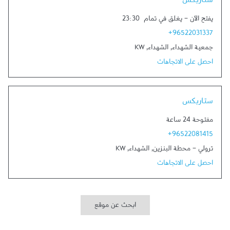
ستاربكس
يفتح الآن
-
يغلق في تمام
23:30
+96522031337
جمعية الشهداء
,
الشهداء
,
KW
احصل على الاتجاهات
Link Opens in New Tab
ستاربكس
مفتوحة 24 ساعة
+96522081415
ترولي - محطة البنزين
,
الشهداء
,
KW
احصل على الاتجاهات
ابحث عن موقع