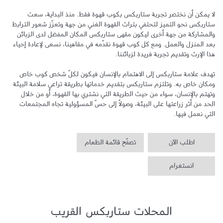
لا يمكن أن نختصر تجربة ستاربكس بكوب قهوة فقط. منذ البداية، سعت 
ستاربكس نحو التميز لتحتفي بتراث القهوة الغني من جهة وتعزّز شعور الترابط 
والمشاركة من جهة أخرى ليكون مقهى ستاربكس المكان المفضل لدى الزبائن 
بعد المنزل والعمل. ومع كل كوب قهوة نقدّمه في مقاهينا، نسعى لإعادة إحياء 
تهدف علامة ستاربكس إلى الاهتمام بالإنسان فيكون لكلّ شخص كوب خاص 
ومكان خاص به. وتلتزم ستاربكس بتقديم خدماتها بطريقة تراعي سلامة البيئة 
وتهتم بالإنسان، سواء من حيث الطريقة التي نشتري بها القهوة، أو من خلال 
الحد من أثر زراعتها على البيئة، وصولاً إلى حسّ المسؤولية تجاه المجتمعات 
التي نعمل فيها.
اطلب الآن
تصفّح قائمة الطعام
انستغرام
المحلات ستاربكس القريب