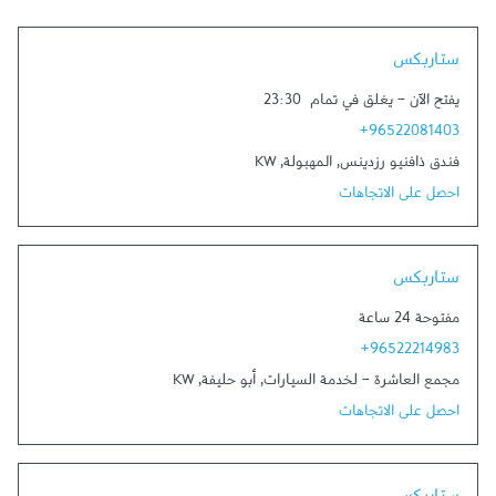
Link Opens in New Tab
ستاربكس
يفتح الآن
-
يغلق في تمام
23:30
+96522081403
فندق ذافنيو رزدينس
,
المهبولة
,
KW
احصل على الاتجاهات
Link Opens in New Tab
ستاربكس
مفتوحة 24 ساعة
+96522214983
مجمع العاشرة - لخدمة السيارات
,
أبو حليفة
,
KW
احصل على الاتجاهات
Link Opens in New Tab