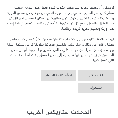
لا يمكن أن نختصر تجربة ستاربكس بكوب قهوة فقط. منذ البداية، سعت 
ستاربكس نحو التميز لتحتفي بتراث القهوة الغني من جهة وتعزّز شعور الترابط 
والمشاركة من جهة أخرى ليكون مقهى ستاربكس المكان المفضل لدى الزبائن 
بعد المنزل والعمل. ومع كل كوب قهوة نقدّمه في مقاهينا، نسعى لإعادة إحياء 
تهدف علامة ستاربكس إلى الاهتمام بالإنسان فيكون لكلّ شخص كوب خاص 
ومكان خاص به. وتلتزم ستاربكس بتقديم خدماتها بطريقة تراعي سلامة البيئة 
وتهتم بالإنسان، سواء من حيث الطريقة التي نشتري بها القهوة، أو من خلال 
الحد من أثر زراعتها على البيئة، وصولاً إلى حسّ المسؤولية تجاه المجتمعات 
التي نعمل فيها.
اطلب الآن
تصفّح قائمة الطعام
انستغرام
المحلات ستاربكس القريب