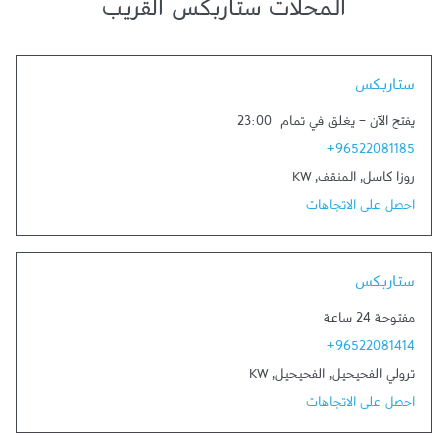
المحلات ستاربكس القريب
Link Opens in New Tab
ستاربكس
يفتح الآن
-
يغلق في تمام
23:00
+96522081185
روزا كاسل
,
المنقف
,
KW
احصل على الاتجاهات
Link Opens in New Tab
ستاربكس
مفتوحة 24 ساعة
+96522081414
ترولي الفحيحيل
,
الفحيحيل
,
KW
احصل على الاتجاهات