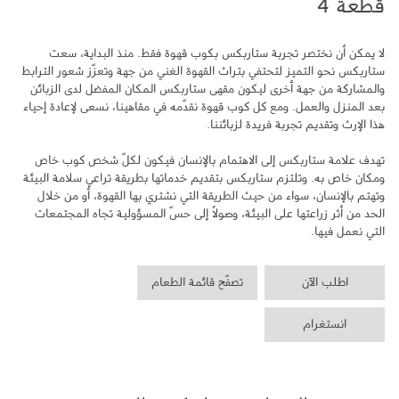
قطعة 4
لا يمكن أن نختصر تجربة ستاربكس بكوب قهوة فقط. منذ البداية، سعت 
ستاربكس نحو التميز لتحتفي بتراث القهوة الغني من جهة وتعزّز شعور الترابط 
والمشاركة من جهة أخرى ليكون مقهى ستاربكس المكان المفضل لدى الزبائن 
بعد المنزل والعمل. ومع كل كوب قهوة نقدّمه في مقاهينا، نسعى لإعادة إحياء 
تهدف علامة ستاربكس إلى الاهتمام بالإنسان فيكون لكلّ شخص كوب خاص 
ومكان خاص به. وتلتزم ستاربكس بتقديم خدماتها بطريقة تراعي سلامة البيئة 
وتهتم بالإنسان، سواء من حيث الطريقة التي نشتري بها القهوة، أو من خلال 
الحد من أثر زراعتها على البيئة، وصولاً إلى حسّ المسؤولية تجاه المجتمعات 
التي نعمل فيها.
اطلب الآن
تصفّح قائمة الطعام
انستغرام