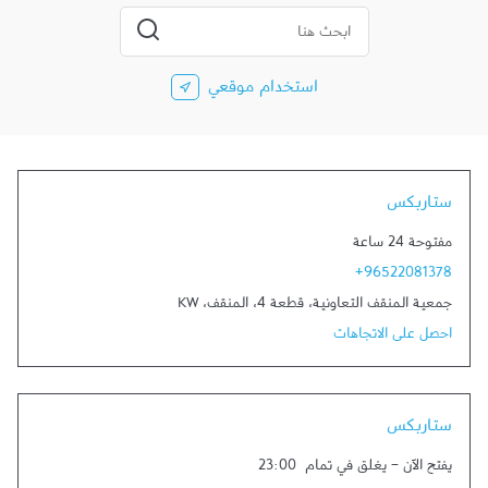
المدينة، الولاية، الرمز
إرسال بحث
استخدام موقعي
ستاربكس
مفتوحة 24 ساعة
+96522081378
جمعية المنقف التعاونية، قطعة 4
،
المنقف
،
KW
احصل على الاتجاهات
ستاربكس
يفتح الآن
-
يغلق في تمام
23:00