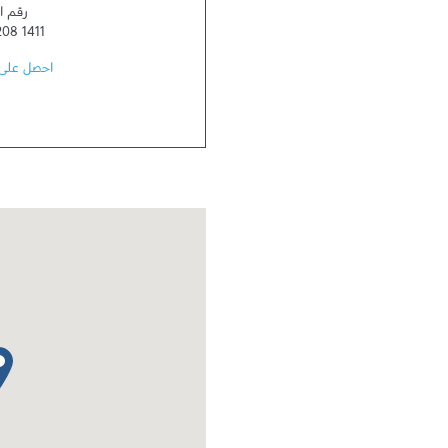
رقم ا
08 1411
احصل على 