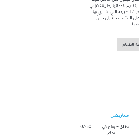
تهدف علامة ستاربكس إلى الاهتمام بالإنسان فيكون لكلّ شخص كوب 
خاص ومكان خاص به. وتلتزم ستاربكس بتقديم خدماتها بطريقة تراعي 
سلامة البيئة وتهتم بالإنسان، سواء من حيث الطريقة التي نشتري بها 
القهوة، أو من خلال الحد من أثر زراعتها على البيئة، وصولاً إلى حسّ 
يها.
مة الطعام
Link Opens in New Tab
ستاربكس
مغلق
-
يفتح في
07:30
تمام