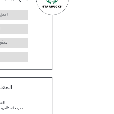
يفتح الآن
-
يغل
احصل 
ا
تصفّح
المعل
العن
حديقة الفنطاس
،