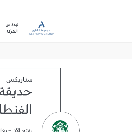
نبذة عن
الشركة
ستاربكس
حديقة
الفنط