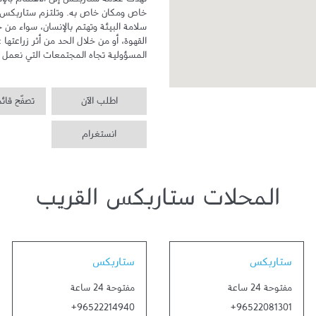
المسؤولية تجاه المجتمعات التي نعمل ف
اطلب الآن
تصفّح قائ
انستغرام
المحلات ستاربكس القريب
Link Opens in New Tab
Link Opens in New Tab
ستاربكس
ستاربكس
مفتوحة 24 ساعة
مفتوحة 24 ساعة
+96522214940
+96522081301