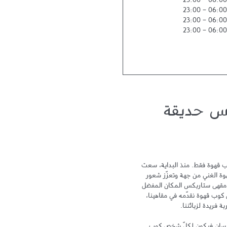
23:00
-
06:00
23:00
-
06:00
23:00
-
06:00
23:00
-
06:00
س حديقة
لا يمكن أن نختصر تجربة ستاربكس بكوب قهوة فقط. منذ البداية، سعت 
ستاربكس نحو التميز لتحتفي بتراث القهوة الغني من جهة وتعزّز شعور 
الترابط والمشاركة من جهة أخرى ليكون مقهى ستاربكس المكان المفضل 
لدى الزبائن بعد المنزل والعمل. ومع كل كوب قهوة نقدّمه في مقاهينا، 