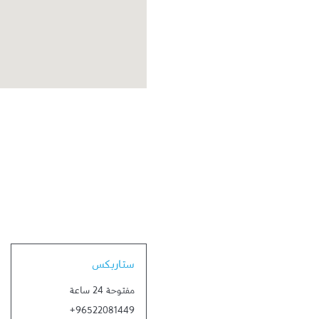
Link Opens in New Tab
ستاربكس
مفتوحة 24 ساعة
+96522081449