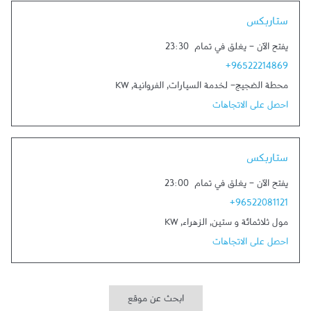
Link Opens in New Tab
ستاربكس
يفتح الآن
-
يغلق في تمام
23:30
+96522214869
محطة الضجيج- لخدمة السيارات
,
الفروانية
,
KW
احصل على الاتجاهات
Link Opens in New Tab
ستاربكس
يفتح الآن
-
يغلق في تمام
23:00
+96522081121
مول ثلاثمائة و ستين
,
الزهراء
,
KW
احصل على الاتجاهات
ابحث عن موقع