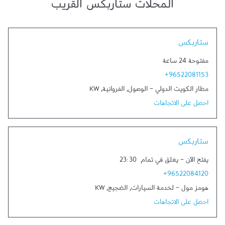
المحلات ستاربكس القريب
Link Opens in New Tab
ستاربكس
مفتوحة 24 ساعة
+96522081153
مطار الكويت الدولي - الوصول
,
الفروانية
,
KW
احصل على الاتجاهات
Link Opens in New Tab
ستاربكس
يفتح الآن
-
يغلق في تمام
23:30
+96522084120
هومز مول - لخدمة السيارات
,
الضجيج
,
KW
احصل على الاتجاهات