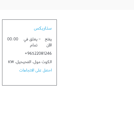
ستاربكس
يفتح
-
يغلق في
00:00
الآن
تمام
+96522081246
الكوت مول
،
الفحيحيل
،
KW
احصل على الاتجاهات