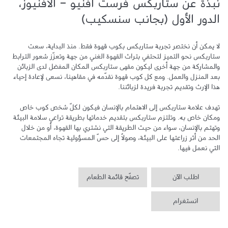
نبذة عن ستاربكس فرست أفنيو - الأفنيوز،
الدور الأول (بجانب سنسكيب)
لا يمكن أن نختصر تجربة ستاربكس بكوب قهوة فقط. منذ البداية، سعت 
ستاربكس نحو التميز لتحتفي بتراث القهوة الغني من جهة وتعزّز شعور الترابط 
والمشاركة من جهة أخرى ليكون مقهى ستاربكس المكان المفضل لدى الزبائن 
بعد المنزل والعمل. ومع كل كوب قهوة نقدّمه في مقاهينا، نسعى لإعادة إحياء 
تهدف علامة ستاربكس إلى الاهتمام بالإنسان فيكون لكلّ شخص كوب خاص 
ومكان خاص به. وتلتزم ستاربكس بتقديم خدماتها بطريقة تراعي سلامة البيئة 
وتهتم بالإنسان، سواء من حيث الطريقة التي نشتري بها القهوة، أو من خلال 
الحد من أثر زراعتها على البيئة، وصولاً إلى حسّ المسؤولية تجاه المجتمعات 
التي نعمل فيها.
اطلب الآن
تصفّح قائمة الطعام
انستغرام