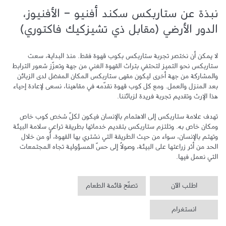
نبذة عن ستاربكس سكند أفنيو - الأفنيوز،
الدور الأرضي (مقابل ذي تشيزكيك فاكتوري)
لا يمكن أن نختصر تجربة ستاربكس بكوب قهوة فقط. منذ البداية، سعت 
ستاربكس نحو التميز لتحتفي بتراث القهوة الغني من جهة وتعزّز شعور الترابط 
والمشاركة من جهة أخرى ليكون مقهى ستاربكس المكان المفضل لدى الزبائن 
بعد المنزل والعمل. ومع كل كوب قهوة نقدّمه في مقاهينا، نسعى لإعادة إحياء 
تهدف علامة ستاربكس إلى الاهتمام بالإنسان فيكون لكلّ شخص كوب خاص 
ومكان خاص به. وتلتزم ستاربكس بتقديم خدماتها بطريقة تراعي سلامة البيئة 
وتهتم بالإنسان، سواء من حيث الطريقة التي نشتري بها القهوة، أو من خلال 
الحد من أثر زراعتها على البيئة، وصولاً إلى حسّ المسؤولية تجاه المجتمعات 
التي نعمل فيها.
اطلب الآن
تصفّح قائمة الطعام
انستغرام