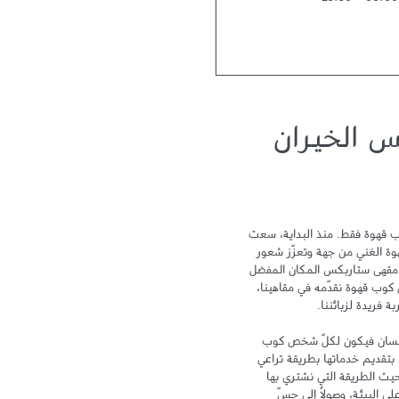
23:30
-
06:00
س الخيران
لا يمكن أن نختصر تجربة ستاربكس بكوب قهوة فقط. منذ البداية، سعت 
ستاربكس نحو التميز لتحتفي بتراث القهوة الغني من جهة وتعزّز شعور 
الترابط والمشاركة من جهة أخرى ليكون مقهى ستاربكس المكان المفضل 
لدى الزبائن بعد المنزل والعمل. ومع كل كوب قهوة نقدّمه في مقاهينا، 
تهدف علامة ستاربكس إلى الاهتمام بالإنسان فيكون لكلّ شخص كوب 
خاص ومكان خاص به. وتلتزم ستاربكس بتقديم خدماتها بطريقة تراعي 
سلامة البيئة وتهتم بالإنسان، سواء من حيث الطريقة التي نشتري بها 
القهوة، أو من خلال الحد من أثر زراعتها على البيئة، وصولاً إلى حسّ 