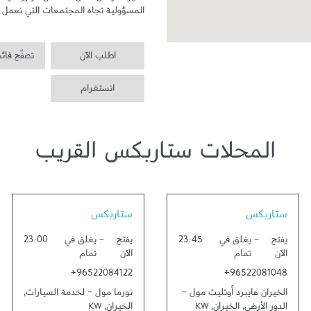
المسؤولية تجاه المجتمعات التي نعمل ف
اطلب الآن
تصفّح قائ
انستغرام
المحلات ستاربكس القريب
Link Opens in New Tab
Link Opens in New Tab
ستاربكس
ستاربكس
يفتح
-
يغلق في
23:45
يفتح
-
يغلق في
23:00
الآن
تمام
الآن
تمام
+96522084122
+96522081048
الخيران هايبرد أوتليت مول -
نورما مول - لخدمة السيارات
,
الدور الأرضي
,
الخيران
,
KW
الخيران
,
KW