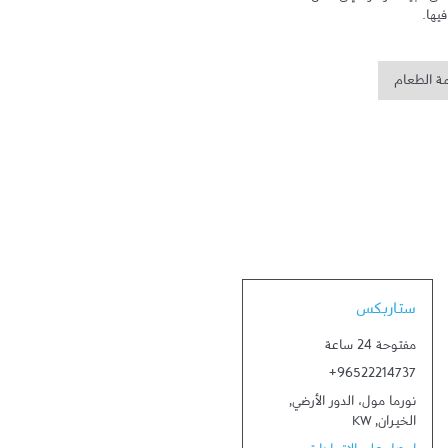
يها.
مة الطعام
Link Opens in New Tab
ستاربكس
مفتوحة 24 ساعة
+96522214737
نورما مول، الدور الأرضي
,
الخيران
,
KW