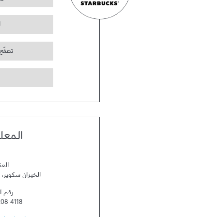
ا
تصفّح
المعل
العن
الخيران سكوير
،
رقم ا
08 4118