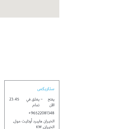
Link Opens in New Tab
ستاربكس
يفتح
-
يغلق في
23:45
الآن
تمام
+96522081348
الخيران هايبرد أوتليت مول
,
الخيران
,
KW