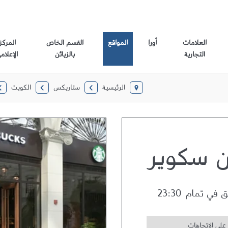
العلامات
أورا
المواقع
القسم الخاص
المركز
التجارية
بالزبائن
الإعلام
الرئيسية
ستاربكس
الكويت
Link Opens in New Tab
Link Opens in New Tab
Link Opens in New Tab
Link Opens in New Tab
ن سكوير
ق في تمام
23:30
على الاتجاهات