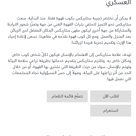
العسكري
لا يمكن أن نختصر تجربة ستاربكس بكوب قهوة فقط. منذ البداية، سعت 
ستاربكس نحو التميز لتحتفي بتراث القهوة الغني من جهة وتعزّز شعور الترابط 
والمشاركة من جهة أخرى ليكون مقهى ستاربكس المكان المفضل لدى الزبائن 
بعد المنزل والعمل. ومع كل كوب قهوة نقدّمه في مقاهينا، نسعى لإعادة إحياء 
تهدف علامة ستاربكس إلى الاهتمام بالإنسان فيكون لكلّ شخص كوب خاص 
ومكان خاص به. وتلتزم ستاربكس بتقديم خدماتها بطريقة تراعي سلامة البيئة 
وتهتم بالإنسان، سواء من حيث الطريقة التي نشتري بها القهوة، أو من خلال 
الحد من أثر زراعتها على البيئة، وصولاً إلى حسّ المسؤولية تجاه المجتمعات 
التي نعمل فيها.
اطلب الآن
تصفّح قائمة الطعام
انستغرام