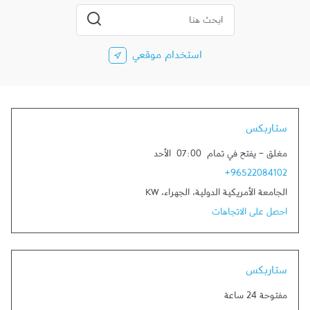
المدينة، الولاية، الرمز
إرسال بحث
استخدام موقعي
ستاربكس
مغلق
-
يفتح في تمام
07:00
الأحد
+96522084102
الجامعة الأمريكية الدولية
،
الجهراء
،
KW
احصل على الاتجاهات
ستاربكس
مفتوحة 24 ساعة