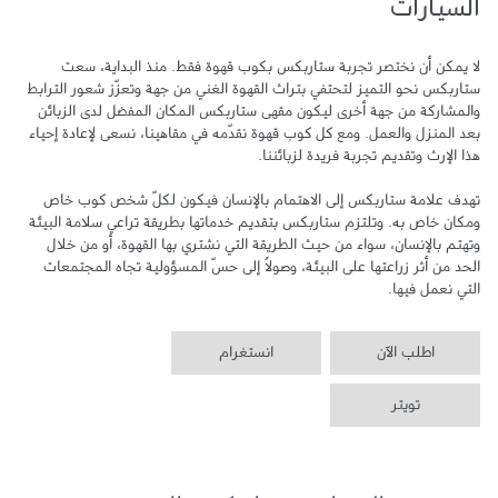
السيارات
لا يمكن أن نختصر تجربة ستاربكس بكوب قهوة فقط. منذ البداية، سعت 
ستاربكس نحو التميز لتحتفي بتراث القهوة الغني من جهة وتعزّز شعور الترابط 
والمشاركة من جهة أخرى ليكون مقهى ستاربكس المكان المفضل لدى الزبائن 
بعد المنزل والعمل. ومع كل كوب قهوة نقدّمه في مقاهينا، نسعى لإعادة إحياء 
تهدف علامة ستاربكس إلى الاهتمام بالإنسان فيكون لكلّ شخص كوب خاص 
ومكان خاص به. وتلتزم ستاربكس بتقديم خدماتها بطريقة تراعي سلامة البيئة 
وتهتم بالإنسان، سواء من حيث الطريقة التي نشتري بها القهوة، أو من خلال 
الحد من أثر زراعتها على البيئة، وصولاً إلى حسّ المسؤولية تجاه المجتمعات 
التي نعمل فيها.
اطلب الآن
انستغرام
تويتر