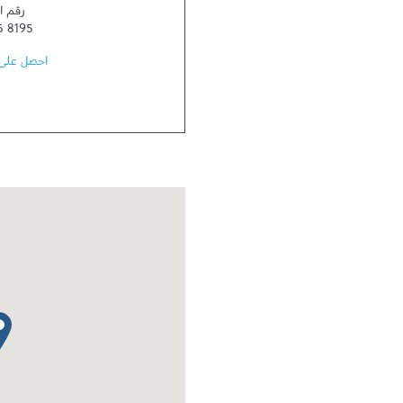
رقم ا
5 8195
احصل على 