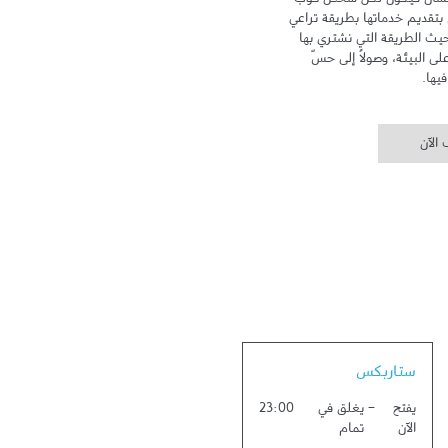
تهدف علامة ستاربكس إلى الاهتمام بالإنسان فيكون لكلّ شخص كوب 
خاص ومكان خاص به. وتلتزم ستاربكس بتقديم خدماتها بطريقة تراعي 
سلامة البيئة وتهتم بالإنسان، سواء من حيث الطريقة التي نشتري بها 
القهوة، أو من خلال الحد من أثر زراعتها على البيئة، وصولاً إلى حسّ 
يها.
الآن
Link Opens in New Tab
ستاربكس
يفتح
-
يغلق في
23:00
الآن
تمام