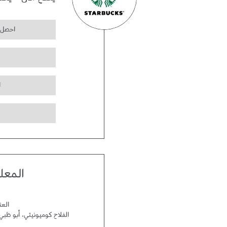
يفتح الآن
-
يغل
احصل 
ا
المعل
العن
الفلاح كوميونيتي
،
أبو ظبي