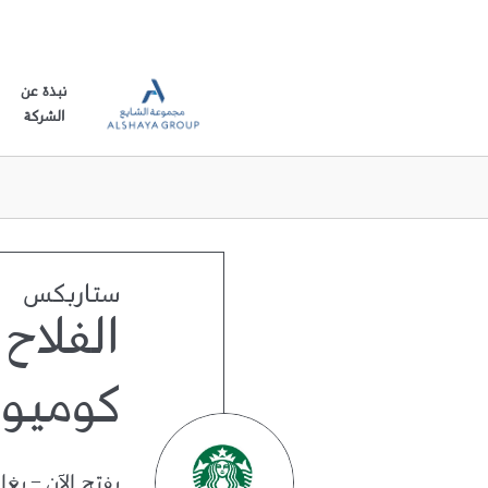
نبذة عن
الشركة
ستاربكس
الفلاح
كوميون