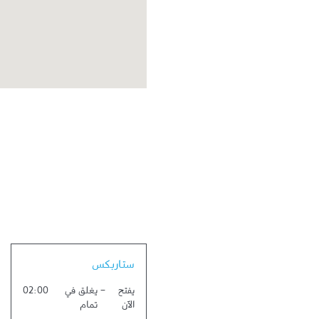
Link Opens in New Tab
ستاربكس
يفتح
-
يغلق في
02:00
الآن
تمام