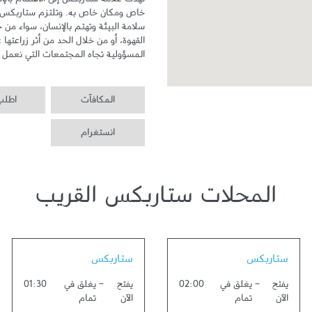
المسؤولية تجاه المجتمعات التي نعمل ف
المكافآت
اطلب 
انستغرام
المحلات ستاربكس القريب
Link Opens in New Tab
Link Opens in New Tab
ستاربكس
ستاربكس
يفتح
-
يغلق في
02:00
يفتح
-
يغلق في
01:30
الآن
تمام
الآن
تمام