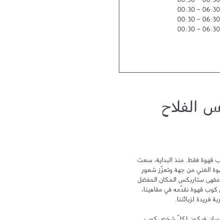
00:30
-
06:30
00:30
-
06:30
00:30
-
06:30
00:30
-
06:30
س الفلاح
لا يمكن أن نختصر تجربة ستاربكس بكوب قهوة فقط. منذ البداية، سعت 
ستاربكس نحو التميز لتحتفي بتراث القهوة الغني من جهة وتعزّز شعور 
الترابط والمشاركة من جهة أخرى ليكون مقهى ستاربكس المكان المفضل 
لدى الزبائن بعد المنزل والعمل. ومع كل كوب قهوة نقدّمه في مقاهينا، 