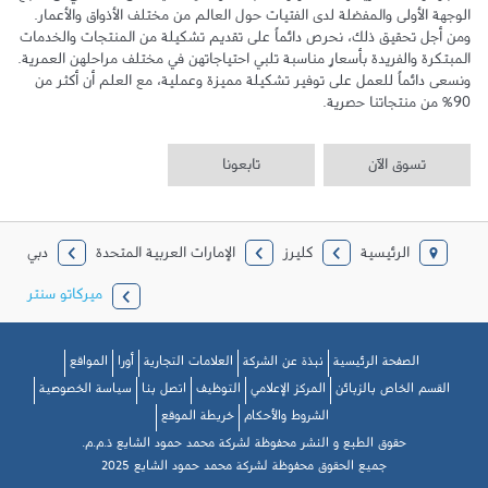
الوجهة الأولى والمفضلة لدى الفتيات حول العالم من مختلف الأذواق والأعمار. 
ومن أجل تحقيق ذلك، نحرص دائماً على تقديم تشكيلة من المنتجات والخدمات 
المبتكرة والفريدة بأسعارٍ مناسبة تلبي احتياجاتهن في مختلف مراحلهن العمرية. 
ونسعى دائماً للعمل على توفير تشكيلة مميزة وعملية، مع العلم أن أكثر من 
90% من منتجاتنا حصرية.
تسوق الآن
تابعونا
الرئيسية
كليرز
الإمارات العربية المتحدة
دبي
ميركاتو سنتر
الصفحة الرئيسية
نبذة عن الشركة
العلامات التجارية
أورا
المواقع
القسم الخاص بالزبائن
المركز الإعلامي
التوظيف
اتصل بنا
سياسة الخصوصية
الشروط والأحكام
خريطة الموقع
حقوق الطبع و النشر محفوظة لشركة محمد حمود الشايع ذ.م.م.
جميع الحقوق محفوظة لشركة محمد حمود الشايع 2025