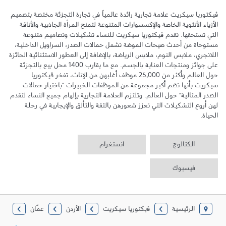
ڤيكتوريا سيكريت علامة تجارية رائدة عالمياً في تجارة التجزئة مختصة بتصميم 
الأزياء الأنثوية الخاصة والإكسسوارات المتنوعة لتمنح المرأة الجاذبية والأناقة 
التي تستحقها. تقدم ڤيكتوريا سيكريت للنساء تشكيلات وتصاميم متنوعة 
مستوحاة من أحدث صيحات الموضة تشمل حمالات الصدر، السراويل الداخلية، 
اللانجري، ملابس النوم، ملابس الرياضة، بالإضافة إلى العطور الاستثنائية الحائزة 
على جوائز ومنتجات العناية بالجسم. مع ما يقارب 1400 محل بيع بالتجزئة 
حول العالم وأكثر من 25,000 موظف أغلبهن من الإناث، تفخر ڤيكتوريا 
سيكريت بأنها تضم أكبر مجموعة من الموظفات الخبيرات "باختيار حمالات 
الصدر المثالية" حول العالم. وتلتزم العلامة التجارية بإلهام جميع النساء لتقدم 
لهن أروع التشكيلات التي تعزز شعورهن بالثقة والتألق والإيجابية في رحلة 
الحياة.
الكتالوج
انستغرام
فيسبوك
الرئيسية
ﭬيكتوريا سيكريت
الأردن
عمّان