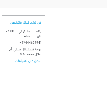
ذي تشيزكيك فاكتوري
يفتح
-
يغلق في
23:00
الآن
تمام
+97444529941
دوحة فيستيفال سيتي
،
أم
صلال محمد
،
QA
احصل على الاتجاهات