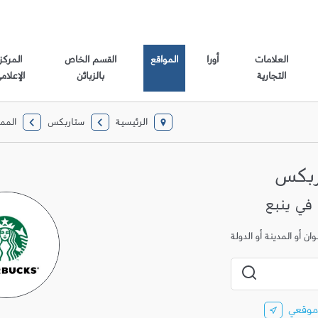
العلامات
أورا
المواقع
القسم الخاص
المركز
التجارية
بالزبائن
الإعلام
الرئيسية
ستاربكس
المم
ربكس
ن أو المدينة أو الدولة
المدينة، الولاية، الرمز البريدي أو المدينة والبلد
إرسال بحث
موقعي