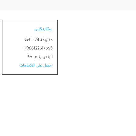
ستاربكس
مفتوحة 24 ساعة
+966122617553
البندر
،
ينبع
،
SA
احصل على الاتجاهات