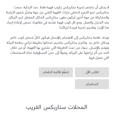
لا يمكن أن نختصر تجربة ستاربكس بكوب قهوة فقط. منذ البداية، سعت 
ستاربكس نحو التميز لتحتفي بتراث القهوة الغني من جهة وتعزّز شعور الترابط 
والمشاركة من جهة أخرى ليكون مقهى ستاربكس المكان المفضل لدى الزبائن 
بعد المنزل والعمل. ومع كل كوب قهوة نقدّمه في مقاهينا، نسعى لإعادة إحياء 
تهدف علامة ستاربكس إلى الاهتمام بالإنسان فيكون لكلّ شخص كوب خاص 
ومكان خاص به. وتلتزم ستاربكس بتقديم خدماتها بطريقة تراعي سلامة البيئة 
وتهتم بالإنسان، سواء من حيث الطريقة التي نشتري بها القهوة، أو من خلال 
الحد من أثر زراعتها على البيئة، وصولاً إلى حسّ المسؤولية تجاه المجتمعات 
التي نعمل فيها.
اطلب الآن
تصفّح قائمة الطعام
انستغرام
المحلات ستاربكس القريب