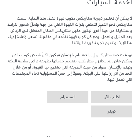
لخدمة السيارات
لا يمكن أن نختصر تجربة ستاربكس بكوب قهوة فقط. منذ البداية، سعت 
ستاربكس نحو التميز لتحتفي بتراث القهوة الغني من جهة وتعزّز شعور الترابط 
والمشاركة من جهة أخرى ليكون مقهى ستاربكس المكان المفضل لدى الزبائن 
بعد المنزل والعمل. ومع كل كوب قهوة نقدّمه في مقاهينا، نسعى لإعادة إحياء 
تهدف علامة ستاربكس إلى الاهتمام بالإنسان فيكون لكلّ شخص كوب خاص 
ومكان خاص به. وتلتزم ستاربكس بتقديم خدماتها بطريقة تراعي سلامة البيئة 
وتهتم بالإنسان، سواء من حيث الطريقة التي نشتري بها القهوة، أو من خلال 
الحد من أثر زراعتها على البيئة، وصولاً إلى حسّ المسؤولية تجاه المجتمعات 
التي نعمل فيها.
اطلب الآن
انستغرام
تويتر