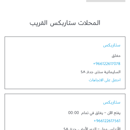
المحلات ستاربكس القريب
Link Opens in New Tab
ستاربكس
مغلق
+966122617078
السليمانية سنتر
,
جدة
,
SA
احصل على الاتجاهات
Link Opens in New Tab
ستاربكس
يفتح الآن
-
يغلق في تمام
00:00
+966122617561