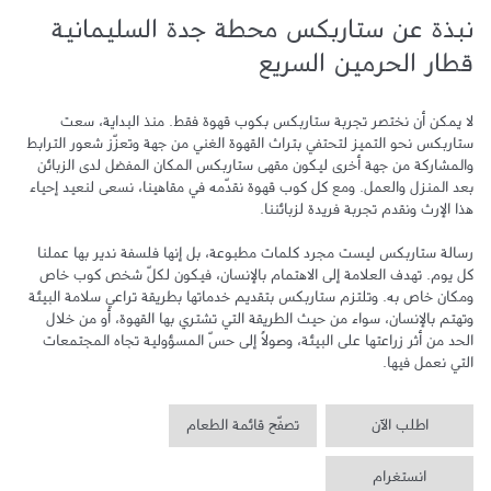
نبذة عن ستاربكس محطة جدة السليمانية
قطار الحرمين السريع
لا يمكن أن نختصر تجربة ستاربكس بكوب قهوة فقط. منذ البداية، سعت 
ستاربكس نحو التميز لتحتفي بتراث القهوة الغني من جهة وتعزّز شعور الترابط 
والمشاركة من جهة أخرى ليكون مقهى ستاربكس المكان المفضل لدى الزبائن 
بعد المنزل والعمل. ومع كل كوب قهوة نقدّمه في مقاهينا، نسعى لنعيد إحياء 
رسالة ستاربكس ليست مجرد كلمات مطبوعة، بل إنها فلسفة ندير بها عملنا 
كل يوم. تهدف العلامة إلى الاهتمام بالإنسان، فيكون لكلّ شخص كوب خاص 
ومكان خاص به. وتلتزم ستاربكس بتقديم خدماتها بطريقة تراعي سلامة البيئة 
وتهتم بالإنسان، سواء من حيث الطريقة التي تشتري بها القهوة، أو من خلال 
الحد من أثر زراعتها على البيئة، وصولاً إلى حسّ المسؤولية تجاه المجتمعات 
التي نعمل فيها.
اطلب الآن
تصفّح قائمة الطعام
انستغرام