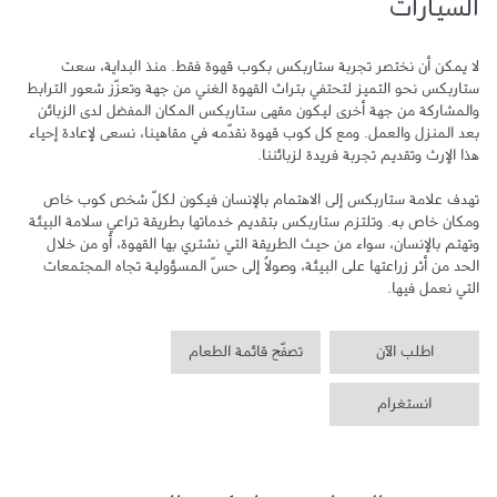
السيارات
لا يمكن أن نختصر تجربة ستاربكس بكوب قهوة فقط. منذ البداية، سعت 
ستاربكس نحو التميز لتحتفي بتراث القهوة الغني من جهة وتعزّز شعور الترابط 
والمشاركة من جهة أخرى ليكون مقهى ستاربكس المكان المفضل لدى الزبائن 
بعد المنزل والعمل. ومع كل كوب قهوة نقدّمه في مقاهينا، نسعى لإعادة إحياء 
تهدف علامة ستاربكس إلى الاهتمام بالإنسان فيكون لكلّ شخص كوب خاص 
ومكان خاص به. وتلتزم ستاربكس بتقديم خدماتها بطريقة تراعي سلامة البيئة 
وتهتم بالإنسان، سواء من حيث الطريقة التي نشتري بها القهوة، أو من خلال 
الحد من أثر زراعتها على البيئة، وصولاً إلى حسّ المسؤولية تجاه المجتمعات 
التي نعمل فيها.
اطلب الآن
تصفّح قائمة الطعام
انستغرام