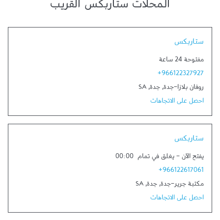
المحلات ستاربكس القريب
Link Opens in New Tab
ستاربكس
مفتوحة 24 ساعة
+966122327927
روفان بلازا-جدة
,
جدة
,
SA
احصل على الاتجاهات
Link Opens in New Tab
ستاربكس
يفتح الآن
-
يغلق في تمام
00:00
+966122617061
مكتبة جرير-جدة
,
جدة
,
SA
احصل على الاتجاهات