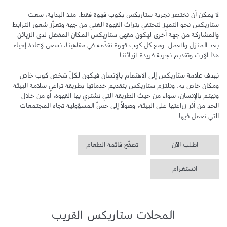
لا يمكن أن نختصر تجربة ستاربكس بكوب قهوة فقط. منذ البداية، سعت 
ستاربكس نحو التميز لتحتفي بتراث القهوة الغني من جهة وتعزّز شعور الترابط 
والمشاركة من جهة أخرى ليكون مقهى ستاربكس المكان المفضل لدى الزبائن 
بعد المنزل والعمل. ومع كل كوب قهوة نقدّمه في مقاهينا، نسعى لإعادة إحياء 
تهدف علامة ستاربكس إلى الاهتمام بالإنسان فيكون لكلّ شخص كوب خاص 
ومكان خاص به. وتلتزم ستاربكس بتقديم خدماتها بطريقة تراعي سلامة البيئة 
وتهتم بالإنسان، سواء من حيث الطريقة التي نشتري بها القهوة، أو من خلال 
الحد من أثر زراعتها على البيئة، وصولاً إلى حسّ المسؤولية تجاه المجتمعات 
التي نعمل فيها.
اطلب الآن
تصفّح قائمة الطعام
انستغرام
المحلات ستاربكس القريب