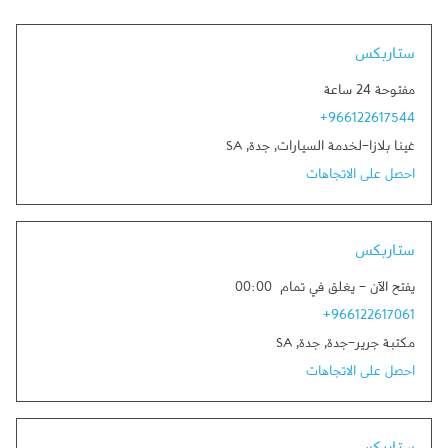
Link Opens in New Tab
ستاربكس
مفتوحة 24 ساعة
+966122617544
غينا بلازا-لخدمة السيارات
,
جدة
,
SA
احصل على الاتجاهات
Link Opens in New Tab
ستاربكس
يفتح الآن
-
يغلق في تمام
00:00
+966122617061
مكتبة جرير-جدة
,
جدة
,
SA
احصل على الاتجاهات
Link Opens in New Tab