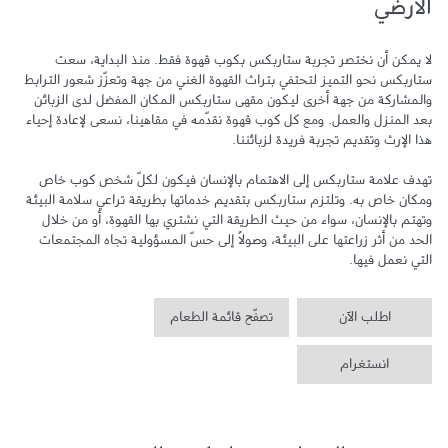
الأرضي
لا يمكن أن نختصر تجربة ستاربكس بكوب قهوة فقط. منذ البداية، سعت 
ستاربكس نحو التميز لتحتفي بتراث القهوة الغني من جهة وتعزّز شعور الترابط 
والمشاركة من جهة أخرى ليكون مقهى ستاربكس المكان المفضل لدى الزبائن 
بعد المنزل والعمل. ومع كل كوب قهوة نقدّمه في مقاهينا، نسعى لإعادة إحياء 
تهدف علامة ستاربكس إلى الاهتمام بالإنسان فيكون لكلّ شخص كوب خاص 
ومكان خاص به. وتلتزم ستاربكس بتقديم خدماتها بطريقة تراعي سلامة البيئة 
وتهتم بالإنسان، سواء من حيث الطريقة التي نشتري بها القهوة، أو من خلال 
الحد من أثر زراعتها على البيئة، وصولاً إلى حسّ المسؤولية تجاه المجتمعات 
التي نعمل فيها.
اطلب الآن
تصفّح قائمة الطعام
انستغرام