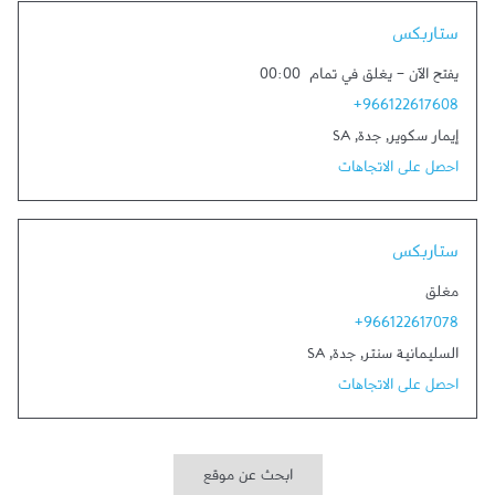
Link Opens in New Tab
ستاربكس
يفتح الآن
-
يغلق في تمام
00:00
+966122617608
إيمار سكوير
,
جدة
,
SA
احصل على الاتجاهات
Link Opens in New Tab
ستاربكس
مغلق
+966122617078
السليمانية سنتر
,
جدة
,
SA
احصل على الاتجاهات
ابحث عن موقع