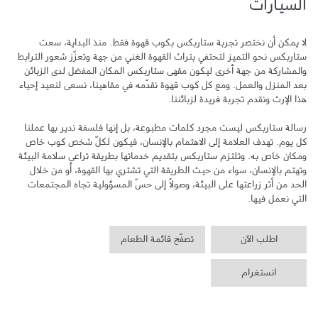
السيارات
لا يمكن أن نختصر تجربة ستاربكس بكوب قهوة فقط. منذ البداية، سعت 
ستاربكس نحو التميز لتحتفي بتراث القهوة الغني من جهة وتعزّز شعور الترابط 
والمشاركة من جهة أخرى ليكون مقهى ستاربكس المكان المفضل لدى الزبائن 
بعد المنزل والعمل. ومع كل كوب قهوة نقدّمه في مقاهينا، نسعى لنعيد إحياء 
رسالة ستاربكس ليست مجرد كلمات مطبوعة، بل إنها فلسفة ندير بها عملنا 
كل يوم. تهدف العلامة إلى الاهتمام بالإنسان، فيكون لكلّ شخص كوب خاص 
ومكان خاص به. وتلتزم ستاربكس بتقديم خدماتها بطريقة تراعي سلامة البيئة 
وتهتم بالإنسان، سواء من حيث الطريقة التي تشتري بها القهوة، أو من خلال 
الحد من أثر زراعتها على البيئة، وصولاً إلى حسّ المسؤولية تجاه المجتمعات 
التي نعمل فيها.
اطلب الآن
تصفّح قائمة الطعام
انستغرام