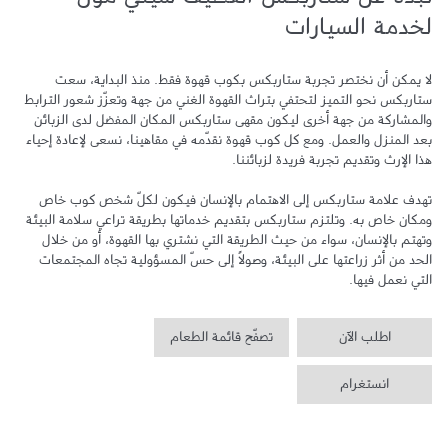
نبذة عن ستاربكس القطيف سيتي مول -
لخدمة السيارات
لا يمكن أن نختصر تجربة ستاربكس بكوب قهوة فقط. منذ البداية، سعت 
ستاربكس نحو التميز لتحتفي بتراث القهوة الغني من جهة وتعزّز شعور الترابط 
والمشاركة من جهة أخرى ليكون مقهى ستاربكس المكان المفضل لدى الزبائن 
بعد المنزل والعمل. ومع كل كوب قهوة نقدّمه في مقاهينا، نسعى لإعادة إحياء 
تهدف علامة ستاربكس إلى الاهتمام بالإنسان فيكون لكلّ شخص كوب خاص 
ومكان خاص به. وتلتزم ستاربكس بتقديم خدماتها بطريقة تراعي سلامة البيئة 
وتهتم بالإنسان، سواء من حيث الطريقة التي نشتري بها القهوة، أو من خلال 
الحد من أثر زراعتها على البيئة، وصولاً إلى حسّ المسؤولية تجاه المجتمعات 
التي نعمل فيها.
اطلب الآن
تصفّح قائمة الطعام
انستغرام