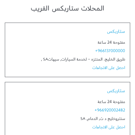
المحلات ستاربكس القريب
Link Opens in New Tab
ستاربكس
مفتوحة 24 ساعة
+966137000000
طريق الخليج، المنتزه - لخدمة السيارات
,
سيهات‎
SA
,
احصل على الاتجاهات
Link Opens in New Tab
ستاربكس
مفتوحة 24 ساعة
+966920002482
سنتروخليج د ت
,
الدمام
,
SA
احصل على الاتجاهات