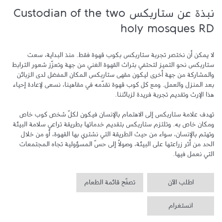
نبذة عن ستاربكس Custodian of the two
holy mosques RD
لا يمكن أن نختصر تجربة ستاربكس بكوب قهوة فقط. منذ البداية، سعت 
ستاربكس نحو التميز لتحتفي بتراث القهوة الغني من جهة وتعزّز شعور الترابط 
والمشاركة من جهة أخرى ليكون مقهى ستاربكس المكان المفضل لدى الزبائن 
بعد المنزل والعمل. ومع كل كوب قهوة نقدّمه في مقاهينا، نسعى لإعادة إحياء 
تهدف علامة ستاربكس إلى الاهتمام بالإنسان فيكون لكلّ شخص كوب خاص 
ومكان خاص به. وتلتزم ستاربكس بتقديم خدماتها بطريقة تراعي سلامة البيئة 
وتهتم بالإنسان، سواء من حيث الطريقة التي نشتري بها القهوة، أو من خلال 
الحد من أثر زراعتها على البيئة، وصولاً إلى حسّ المسؤولية تجاه المجتمعات 
التي نعمل فيها.
اطلب الآن
تصفّح قائمة الطعام
انستغرام