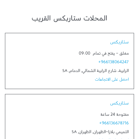
المحلات ستاربكس القريب
Link Opens in New Tab
ستاربكس
مغلق
-
يفتح في تمام
09:00
+966138064247
الرابية، شارع الرابية الشمالي
,
الدمام
,
SA
احصل على الاتجاهات
Link Opens in New Tab
ستاربكس
مفتوحة 24 ساعة
+966136678716
التميمي بلازا-الظهران
,
الظهران
,
SA