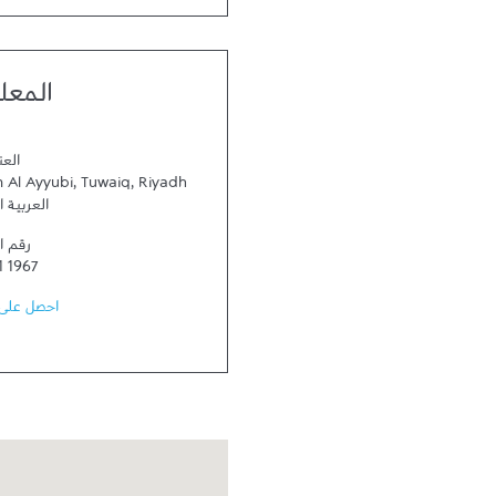
المعل
العن
 Al Ayyubi, Tuwaiq, Riyadh
العربية 
رقم ا
1 1967
احصل على 