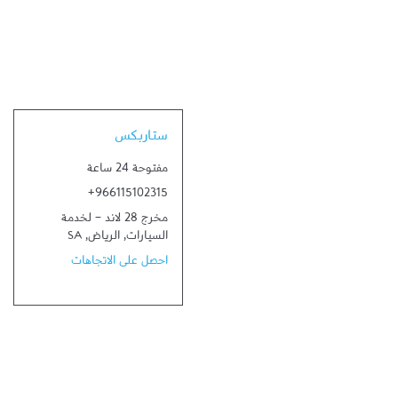
Link Opens in New Tab
ستاربكس
مفتوحة 24 ساعة
+966115102315
مخرج 28 لاند - لخدمة
السيارات
,
الرياض
,
SA
احصل على الاتجاهات