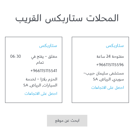
المحلات ستاربكس القريب
Link Opens in New Tab
Link Opens in New Tab
ستاربكس
ستاربكس
مفتوحة 24 ساعة
مغلق
-
يفتح في
06:30
تمام
+966115115596
+966115115541
مستشفى سليمان حبيب-
سويدي
,
الرياض
,
SA
الحزم بلازا - لخدمة
السيارات
,
الرياض
,
SA
احصل على الاتجاهات
احصل على الاتجاهات
ابحث عن موقع