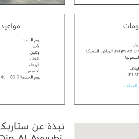
ومات
مواعيد 
يوم السبت
وان
الأحد
Najm Ad Din
،
الرياض
،
المملكة
الإثنين
السعودية
الثلاثاء
الأربعاء
لهاتف
الخميس
011 51
يوم الجمعة
00:01
-
:45
الاتجاهات