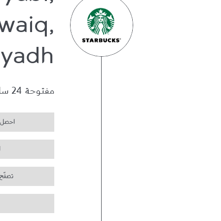
yubi,
waiq,
iyadh
مفتوحة 24 ساعة
احصل 
ا
تصفّح