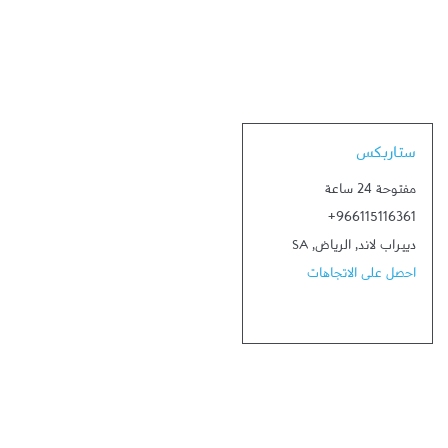
Link Opens in New Tab
ستاربكس
مفتوحة 24 ساعة
+966115116361
دييراب لاند
,
الرياض
,
SA
احصل على الاتجاهات