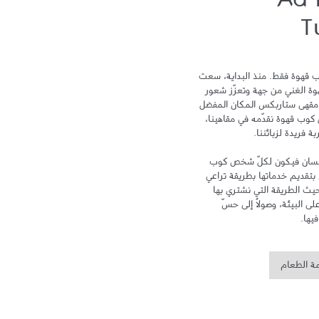
Ad 
T
لا يمكن أن نختصر تجربة ستاربكس بكوب قهوة فقط. منذ البداية، سعت 
ستاربكس نحو التميز لتحتفي بتراث القهوة الغني من جهة وتعزّز شعور 
الترابط والمشاركة من جهة أخرى ليكون مقهى ستاربكس المكان المفضل 
لدى الزبائن بعد المنزل والعمل. ومع كل كوب قهوة نقدّمه في مقاهينا، 
تهدف علامة ستاربكس إلى الاهتمام بالإنسان فيكون لكلّ شخص كوب 
خاص ومكان خاص به. وتلتزم ستاربكس بتقديم خدماتها بطريقة تراعي 
سلامة البيئة وتهتم بالإنسان، سواء من حيث الطريقة التي نشتري بها 
القهوة، أو من خلال الحد من أثر زراعتها على البيئة، وصولاً إلى حسّ 
يها.
مة الطعام