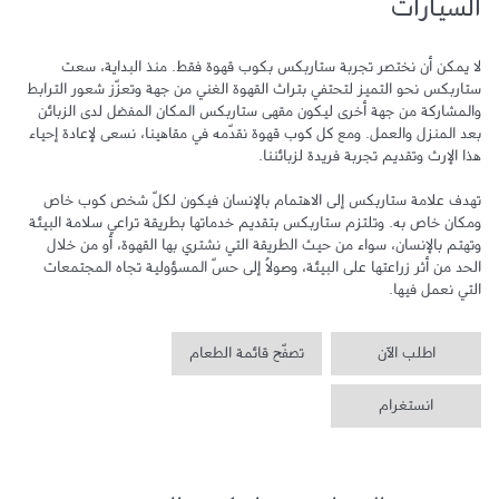
السيارات
لا يمكن أن نختصر تجربة ستاربكس بكوب قهوة فقط. منذ البداية، سعت 
ستاربكس نحو التميز لتحتفي بتراث القهوة الغني من جهة وتعزّز شعور الترابط 
والمشاركة من جهة أخرى ليكون مقهى ستاربكس المكان المفضل لدى الزبائن 
بعد المنزل والعمل. ومع كل كوب قهوة نقدّمه في مقاهينا، نسعى لإعادة إحياء 
تهدف علامة ستاربكس إلى الاهتمام بالإنسان فيكون لكلّ شخص كوب خاص 
ومكان خاص به. وتلتزم ستاربكس بتقديم خدماتها بطريقة تراعي سلامة البيئة 
وتهتم بالإنسان، سواء من حيث الطريقة التي نشتري بها القهوة، أو من خلال 
الحد من أثر زراعتها على البيئة، وصولاً إلى حسّ المسؤولية تجاه المجتمعات 
التي نعمل فيها.
اطلب الآن
تصفّح قائمة الطعام
انستغرام