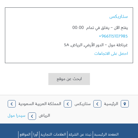
Link Opens in New Tab
ستاربكس
يفتح الآن
-
يغلق في تمام
00:00
+966115107985
غرناطة مول - الدور الأرضي
,
الرياض
,
SA
احصل على الاتجاهات
ابحث عن موقع
الرئيسية
ستاربكس
المملكة العربية السعودية
الرياض
سيدرا مول
الصفحة الرئيسية
نبذة عن الشركة
العلامات التجارية
أورا
المواقع