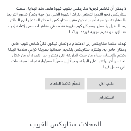
لا يمكن أن نختصر تجربة ستاربكس بكوب قهوة فقط. منذ البداية، سعت 
ستاربكس نحو التميز لتحتفي بتراث القهوة الغني من جهة وتعزّز شعور الترابط 
والمشاركة من جهة أخرى ليكون مقهى ستاربكس المكان المفضل لدى الزبائن 
بعد المنزل والعمل. ومع كل كوب قهوة نقدّمه في مقاهينا، نسعى لإعادة إحياء 
تهدف علامة ستاربكس إلى الاهتمام بالإنسان فيكون لكلّ شخص كوب خاص 
ومكان خاص به. وتلتزم ستاربكس بتقديم خدماتها بطريقة تراعي سلامة البيئة 
وتهتم بالإنسان، سواء من حيث الطريقة التي نشتري بها القهوة، أو من خلال 
الحد من أثر زراعتها على البيئة، وصولاً إلى حسّ المسؤولية تجاه المجتمعات 
التي نعمل فيها.
اطلب الآن
تصفّح قائمة الطعام
انستغرام
المحلات ستاربكس القريب