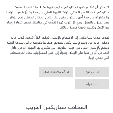
لا يمكن أن نختصر تجربة ستاربكس بكوب قهوة فقط. منذ البداية، سعت 
ستاربكس نحو التميز لتحتفي بتراث القهوة الغني من جهة وتعزّز شعور الترابط 
والمشاركة من جهة أخرى ليكون مقهى ستاربكس المكان المفضل لدى الزبائن 
بعد المنزل والعمل. ومع كل كوب قهوة نقدّمه في مقاهينا، نسعى لإعادة إحياء 
تهدف علامة ستاربكس إلى الاهتمام بالإنسان فيكون لكلّ شخص كوب خاص 
ومكان خاص به. وتلتزم ستاربكس بتقديم خدماتها بطريقة تراعي سلامة البيئة 
وتهتم بالإنسان، سواء من حيث الطريقة التي نشتري بها القهوة، أو من خلال 
الحد من أثر زراعتها على البيئة، وصولاً إلى حسّ المسؤولية تجاه المجتمعات 
التي نعمل فيها.
اطلب الآن
تصفّح قائمة الطعام
انستغرام
المحلات ستاربكس القريب