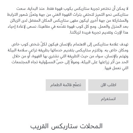
لا يمكن أن نختصر تجربة ستاربكس بكوب قهوة فقط. منذ البداية، سعت 
ستاربكس نحو التميز لتحتفي بتراث القهوة الغني من جهة وتعزّز شعور الترابط 
والمشاركة من جهة أخرى ليكون مقهى ستاربكس المكان المفضل لدى الزبائن 
بعد المنزل والعمل. ومع كل كوب قهوة نقدّمه في مقاهينا، نسعى لإعادة إحياء 
تهدف علامة ستاربكس إلى الاهتمام بالإنسان فيكون لكلّ شخص كوب خاص 
ومكان خاص به. وتلتزم ستاربكس بتقديم خدماتها بطريقة تراعي سلامة البيئة 
وتهتم بالإنسان، سواء من حيث الطريقة التي نشتري بها القهوة، أو من خلال 
الحد من أثر زراعتها على البيئة، وصولاً إلى حسّ المسؤولية تجاه المجتمعات 
التي نعمل فيها.
اطلب الآن
تصفّح قائمة الطعام
انستغرام
المحلات ستاربكس القريب