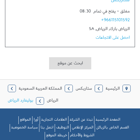
ستاربكس
مغلق
-
يفتح في تمام
08:30
+966115101592
الرياض بارك
,
الرياض
,
SA
احصل على الاتجاهات
ابحث عن موقع
الرئيسية
ستاربكس
المملكة العربية السعودية
الرياض
بوليفارد الرياض
الصفحة الرئيسية
نبذة عن الشركة
العلامات التجارية
أورا
المواقع
القسم الخاص بالزبائن
المركز الإعلامي
التوظيف
اتصل بنا
سياسة الخصوصية
الشروط والأحكام
خريطة الموقع