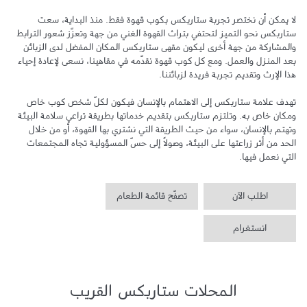
لا يمكن أن نختصر تجربة ستاربكس بكوب قهوة فقط. منذ البداية، سعت 
ستاربكس نحو التميز لتحتفي بتراث القهوة الغني من جهة وتعزّز شعور الترابط 
والمشاركة من جهة أخرى ليكون مقهى ستاربكس المكان المفضل لدى الزبائن 
بعد المنزل والعمل. ومع كل كوب قهوة نقدّمه في مقاهينا، نسعى لإعادة إحياء 
تهدف علامة ستاربكس إلى الاهتمام بالإنسان فيكون لكلّ شخص كوب خاص 
ومكان خاص به. وتلتزم ستاربكس بتقديم خدماتها بطريقة تراعي سلامة البيئة 
وتهتم بالإنسان، سواء من حيث الطريقة التي نشتري بها القهوة، أو من خلال 
الحد من أثر زراعتها على البيئة، وصولاً إلى حسّ المسؤولية تجاه المجتمعات 
التي نعمل فيها.
اطلب الآن
تصفّح قائمة الطعام
انستغرام
المحلات ستاربكس القريب