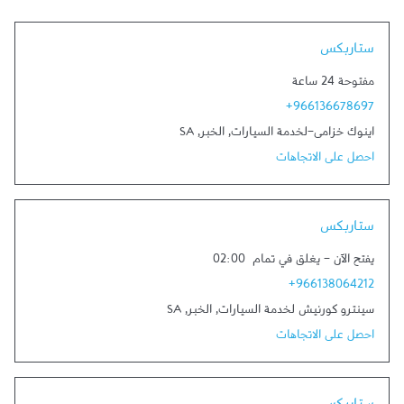
Link Opens in New Tab
ستاربكس
مفتوحة 24 ساعة
+966136678697
اينوك خزامى-لخدمة السيارات
,
الخبر
,
SA
احصل على الاتجاهات
Link Opens in New Tab
ستاربكس
يفتح الآن
-
يغلق في تمام
02:00
+966138064212
سينترو كورنيش لخدمة السيارات
,
الخبر
,
SA
احصل على الاتجاهات
Link Opens in New Tab