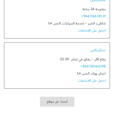
ستاربكس
مفتوحة 24 ساعة
+966136678531
شاطىء الخبر - لخدمة السيارات
,
الخبر
,
SA
احصل على الاتجاهات
Link Opens in New Tab
ستاربكس
يفتح الآن
-
يغلق في تمام
02:00
+966138064298
اجدان ووك
,
الخبر
,
SA
احصل على الاتجاهات
ابحث عن موقع