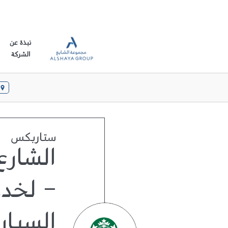
نبذة عن
الشركة
ستاربكس
الشارع
- لخد