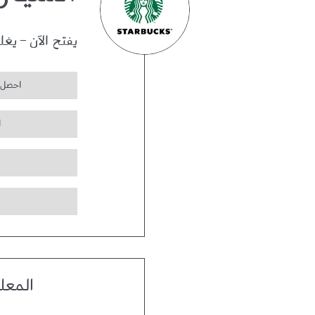
السيار
يفتح الآن
-
يغل
احصل 
ا
المعل