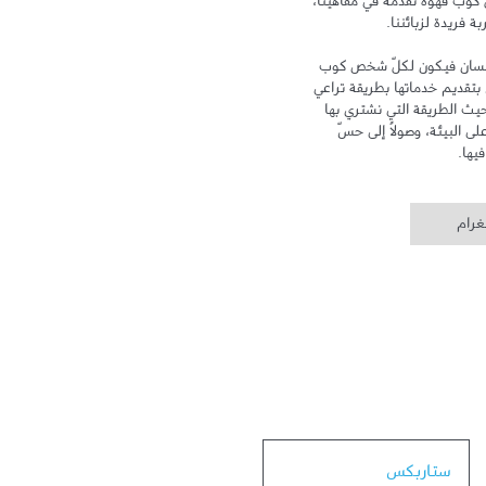
لدى الزبائن بعد المنزل والعمل. ومع كل كوب قهوة نقدّمه في مقاهينا، 
تهدف علامة ستاربكس إلى الاهتمام بالإنسان فيكون لكلّ شخص كوب 
خاص ومكان خاص به. وتلتزم ستاربكس بتقديم خدماتها بطريقة تراعي 
سلامة البيئة وتهتم بالإنسان، سواء من حيث الطريقة التي نشتري بها 
القهوة، أو من خلال الحد من أثر زراعتها على البيئة، وصولاً إلى حسّ 
يها.
غرام
Link Opens in New Tab
ستاربكس