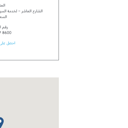
العن
الشارع العاشر - لخدمة السي
السع
رقم ا
7 8600
احصل على 