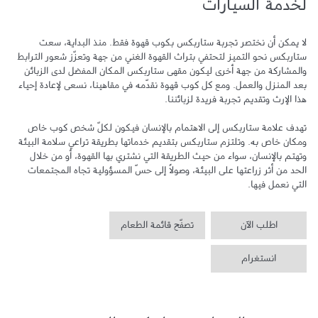
لخدمة السيارات
لا يمكن أن نختصر تجربة ستاربكس بكوب قهوة فقط. منذ البداية، سعت 
ستاربكس نحو التميز لتحتفي بتراث القهوة الغني من جهة وتعزّز شعور الترابط 
والمشاركة من جهة أخرى ليكون مقهى ستاربكس المكان المفضل لدى الزبائن 
بعد المنزل والعمل. ومع كل كوب قهوة نقدّمه في مقاهينا، نسعى لإعادة إحياء 
تهدف علامة ستاربكس إلى الاهتمام بالإنسان فيكون لكلّ شخص كوب خاص 
ومكان خاص به. وتلتزم ستاربكس بتقديم خدماتها بطريقة تراعي سلامة البيئة 
وتهتم بالإنسان، سواء من حيث الطريقة التي نشتري بها القهوة، أو من خلال 
الحد من أثر زراعتها على البيئة، وصولاً إلى حسّ المسؤولية تجاه المجتمعات 
التي نعمل فيها.
اطلب الآن
تصفّح قائمة الطعام
انستغرام