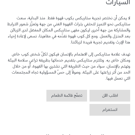
السيارات
لا يمكن أن نختصر تجربة ستاربكس بكوب قهوة فقط. منذ البداية، سعت 
ستاربكس نحو التميز لتحتفي بتراث القهوة الغني من جهة وتعزّز شعور الترابط 
والمشاركة من جهة أخرى ليكون مقهى ستاربكس المكان المفضل لدى الزبائن 
بعد المنزل والعمل. ومع كل كوب قهوة نقدّمه في مقاهينا، نسعى لإعادة إحياء 
تهدف علامة ستاربكس إلى الاهتمام بالإنسان فيكون لكلّ شخص كوب خاص 
ومكان خاص به. وتلتزم ستاربكس بتقديم خدماتها بطريقة تراعي سلامة البيئة 
وتهتم بالإنسان، سواء من حيث الطريقة التي نشتري بها القهوة، أو من خلال 
الحد من أثر زراعتها على البيئة، وصولاً إلى حسّ المسؤولية تجاه المجتمعات 
التي نعمل فيها.
اطلب الآن
تصفّح قائمة الطعام
انستغرام