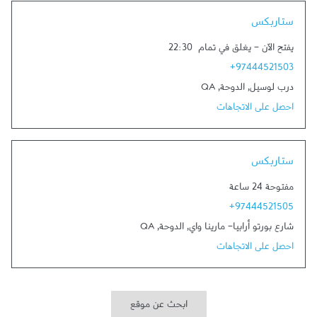
Link Opens in New Tab
ستاربكس
يفتح الآن
-
يغلق في تمام
22:30
+97444521503
درب لوسيل
,
الدوحة
,
QA
احصل على الاتجاهات
Link Opens in New Tab
ستاربكس
مفتوحة 24 ساعة
+97444521505
شارع بورتو أرابيا- مارينا واي
,
الدوحة
,
QA
احصل على الاتجاهات
ابحث عن موقع