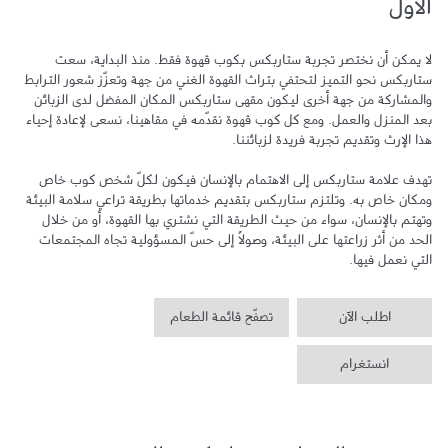
الأول
لا يمكن أن نختصر تجربة ستاربكس بكوب قهوة فقط. منذ البداية، سعت 
ستاربكس نحو التميز لتحتفي بتراث القهوة الغني من جهة وتعزّز شعور الترابط 
والمشاركة من جهة أخرى ليكون مقهى ستاربكس المكان المفضل لدى الزبائن 
بعد المنزل والعمل. ومع كل كوب قهوة نقدّمه في مقاهينا، نسعى لإعادة إحياء 
تهدف علامة ستاربكس إلى الاهتمام بالإنسان فيكون لكلّ شخص كوب خاص 
ومكان خاص به. وتلتزم ستاربكس بتقديم خدماتها بطريقة تراعي سلامة البيئة 
وتهتم بالإنسان، سواء من حيث الطريقة التي نشتري بها القهوة، أو من خلال 
الحد من أثر زراعتها على البيئة، وصولاً إلى حسّ المسؤولية تجاه المجتمعات 
التي نعمل فيها.
اطلب الآن
تصفّح قائمة الطعام
انستغرام