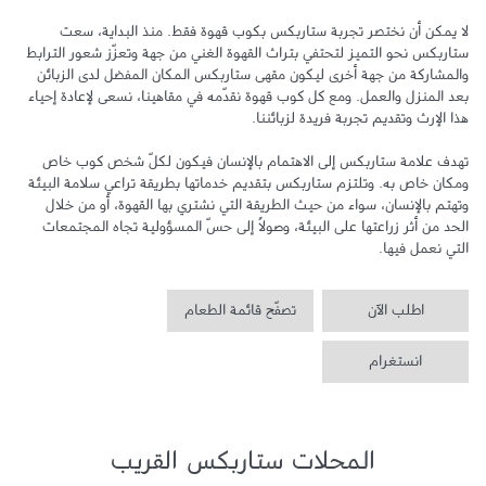
لا يمكن أن نختصر تجربة ستاربكس بكوب قهوة فقط. منذ البداية، سعت 
ستاربكس نحو التميز لتحتفي بتراث القهوة الغني من جهة وتعزّز شعور الترابط 
والمشاركة من جهة أخرى ليكون مقهى ستاربكس المكان المفضل لدى الزبائن 
بعد المنزل والعمل. ومع كل كوب قهوة نقدّمه في مقاهينا، نسعى لإعادة إحياء 
تهدف علامة ستاربكس إلى الاهتمام بالإنسان فيكون لكلّ شخص كوب خاص 
ومكان خاص به. وتلتزم ستاربكس بتقديم خدماتها بطريقة تراعي سلامة البيئة 
وتهتم بالإنسان، سواء من حيث الطريقة التي نشتري بها القهوة، أو من خلال 
الحد من أثر زراعتها على البيئة، وصولاً إلى حسّ المسؤولية تجاه المجتمعات 
التي نعمل فيها.
اطلب الآن
تصفّح قائمة الطعام
انستغرام
المحلات ستاربكس القريب