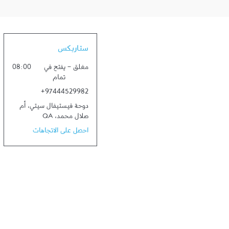
ستاربكس
مغلق
-
يفتح في
08:00
تمام
+97444529982
دوحة فيستيفال سيتي
،
أم
صلال محمد
،
QA
احصل على الاتجاهات