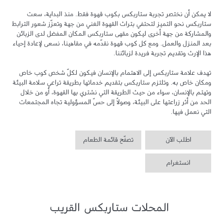
لا يمكن أن نختصر تجربة ستاربكس بكوب قهوة فقط. منذ البداية، سعت 
ستاربكس نحو التميز لتحتفي بتراث القهوة الغني من جهة وتعزّز شعور الترابط 
والمشاركة من جهة أخرى ليكون مقهى ستاربكس المكان المفضل لدى الزبائن 
بعد المنزل والعمل. ومع كل كوب قهوة نقدّمه في مقاهينا، نسعى لإعادة إحياء 
تهدف علامة ستاربكس إلى الاهتمام بالإنسان فيكون لكلّ شخص كوب خاص 
ومكان خاص به. وتلتزم ستاربكس بتقديم خدماتها بطريقة تراعي سلامة البيئة 
وتهتم بالإنسان، سواء من حيث الطريقة التي نشتري بها القهوة، أو من خلال 
الحد من أثر زراعتها على البيئة، وصولاً إلى حسّ المسؤولية تجاه المجتمعات 
التي نعمل فيها.
اطلب الآن
تصفّح قائمة الطعام
انستغرام
المحلات ستاربكس القريب