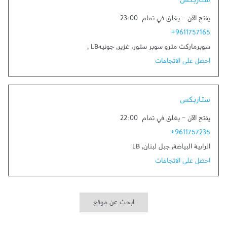
ستاربكس
يفتح الآن
-
يغلق في تمام
23:00
+9611757165
سوبرماركت مترو سوبر ستور، غزير
,
جونيه‎
LB
,
احصل على الاتجاهات
Link Opens in New Tab
ستاربكس
يفتح الآن
-
يغلق في تمام
22:00
+9611757235
الرابية البياضة
,
جبل لبنان
,
LB
احصل على الاتجاهات
ابحث عن موقع