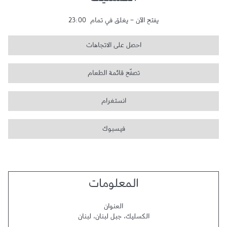
الكسليك
يفتح الآن
-
يغلق في تمام
23:00
احصل على الاتجاهات
تصفّح قائمة الطعام
انستغرام
فيسبوك
المعلومات
العنوان
الكسليك
،
جبل لبنان
،
لبنان