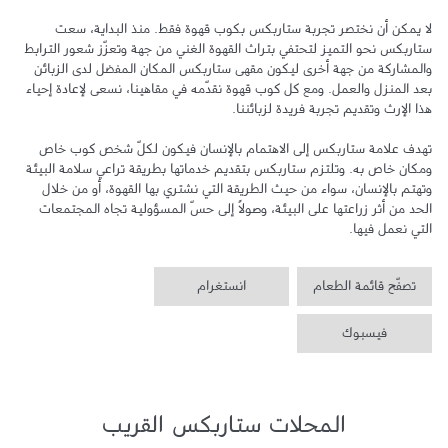
لا يمكن أن نختصر تجربة ستاربكس بكوب قهوة فقط. منذ البداية، سعت 
ستاربكس نحو التميز لتحتفي بتراث القهوة الغني من جهة وتعزّز شعور الترابط 
والمشاركة من جهة أخرى ليكون مقهى ستاربكس المكان المفضل لدى الزبائن 
بعد المنزل والعمل. ومع كل كوب قهوة نقدّمه في مقاهينا، نسعى لإعادة إحياء 
تهدف علامة ستاربكس إلى الاهتمام بالإنسان فيكون لكلّ شخص كوب خاص 
ومكان خاص به. وتلتزم ستاربكس بتقديم خدماتها بطريقة تراعي سلامة البيئة 
وتهتم بالإنسان، سواء من حيث الطريقة التي نشتري بها القهوة، أو من خلال 
الحد من أثر زراعتها على البيئة، وصولاً إلى حسّ المسؤولية تجاه المجتمعات 
التي نعمل فيها.
تصفّح قائمة الطعام
انستغرام
فيسبوك
المحلات ستاربكس القريب