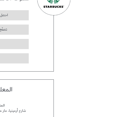
مفتوحة 24 ساعة
احصل 
تصفّح
المعل
العن
شارع أرمينيا، مار م