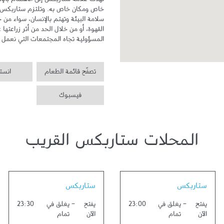
المسؤولية تجاه المجتمعات التي نعمل ف
تصفّح قائمة الطعام
انست
فيسبوك
المحلات ستاربكس القريب
Link Opens in New Tab
Link Opens in New Tab
ستاربكس
ستاربكس
يفتح
-
يغلق في
23:00
يفتح
-
يغلق في
23:30
الآن
تمام
الآن
تمام