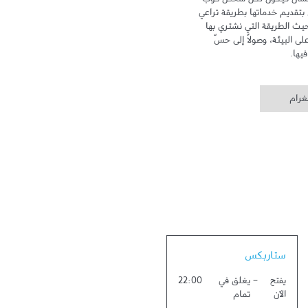
تهدف علامة ستاربكس إلى الاهتمام بالإنسان فيكون لكلّ شخص كوب 
خاص ومكان خاص به. وتلتزم ستاربكس بتقديم خدماتها بطريقة تراعي 
سلامة البيئة وتهتم بالإنسان، سواء من حيث الطريقة التي نشتري بها 
القهوة، أو من خلال الحد من أثر زراعتها على البيئة، وصولاً إلى حسّ 
يها.
غرام
Link Opens in New Tab
ستاربكس
يفتح
-
يغلق في
22:00
الآن
تمام