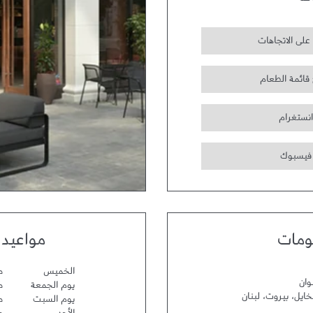
على الاتجاهات
 قائمة الطعام
انستغرام
فيسبوك
ومات
مواعيد 
الخميس
مف
وان
يوم الجمعة
مف
خايل
،
بيروت
،
لبنان
يوم السبت
مف