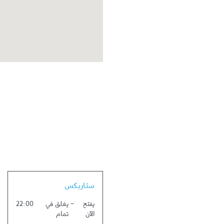
Link Opens in New Tab
ستاربكس
يفتح
-
يغلق في
22:00
الآن
تمام