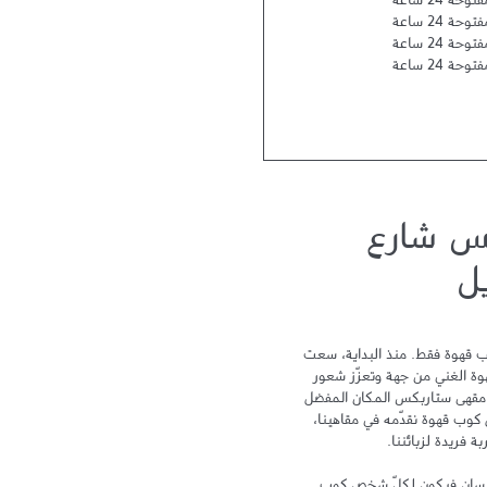
توحة 24 ساعة
توحة 24 ساعة
توحة 24 ساعة
توحة 24 ساعة
س شارع
يل
لا يمكن أن نختصر تجربة ستاربكس بكوب قهوة فقط. منذ البداية، سعت 
ستاربكس نحو التميز لتحتفي بتراث القهوة الغني من جهة وتعزّز شعور 
الترابط والمشاركة من جهة أخرى ليكون مقهى ستاربكس المكان المفضل 
لدى الزبائن بعد المنزل والعمل. ومع كل كوب قهوة نقدّمه في مقاهينا، 