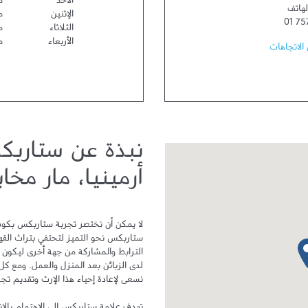
الأحد
مف
لهاتف
الإثنين
مف
01 75
الثلاثاء
مف
الأربعاء
مف
الاتجاهات
نبذة عن ستاربك
أرمينيا، مار مخا
دبوس الخريطة