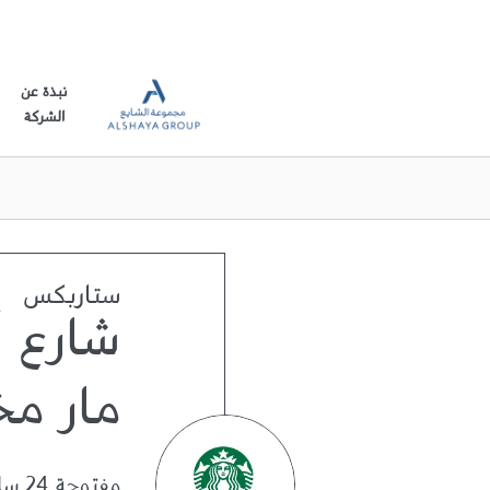
نبذة عن
الشركة
ستاربكس
شارع أ
مار مخ