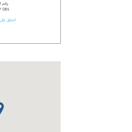
رقم ا
7 085
احصل على 