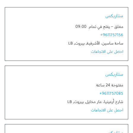
Link Opens in New Tab
ستاربكس
مغلق
-
يفتح في تمام
09:00
+9611757156
ساحة ساسين، الأشرفية
,
بيروت
,
LB
احصل على الاتجاهات
Link Opens in New Tab
ستاربكس
مفتوحة 24 ساعة
+9611757085
شارع أرمينيا، مار مخايل
,
بيروت
,
LB
احصل على الاتجاهات
Link Opens in New Tab