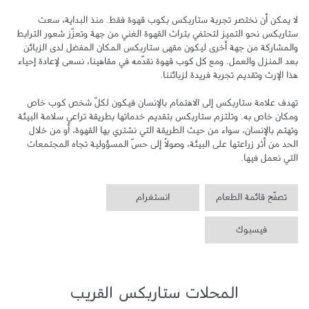
لا يمكن أن نختصر تجربة ستاربكس بكوب قهوة فقط. منذ البداية، سعت 
ستاربكس نحو التميز لتحتفي بتراث القهوة الغني من جهة وتعزّز شعور الترابط 
والمشاركة من جهة أخرى ليكون مقهى ستاربكس المكان المفضل لدى الزبائن 
بعد المنزل والعمل. ومع كل كوب قهوة نقدّمه في مقاهينا، نسعى لإعادة إحياء 
تهدف علامة ستاربكس إلى الاهتمام بالإنسان فيكون لكلّ شخص كوب خاص 
ومكان خاص به. وتلتزم ستاربكس بتقديم خدماتها بطريقة تراعي سلامة البيئة 
وتهتم بالإنسان، سواء من حيث الطريقة التي نشتري بها القهوة، أو من خلال 
الحد من أثر زراعتها على البيئة، وصولاً إلى حسّ المسؤولية تجاه المجتمعات 
التي نعمل فيها.
تصفّح قائمة الطعام
انستغرام
فيسبوك
المحلات ستاربكس القريب