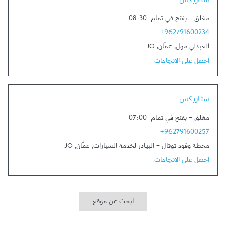
ستاربكس
مغلق
-
يفتح في تمام
08:30
+962791600234
العبدلي مول
,
عمّان
,
JO
احصل على الاتجاهات
Link Opens in New Tab
ستاربكس
مغلق
-
يفتح في تمام
07:00
+962791600257
محطة وقود توتال - البيادر لخدمة السيارات
,
عمّان
,
JO
احصل على الاتجاهات
ابحث عن موقع