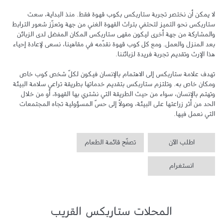
لا يمكن أن نختصر تجربة ستاربكس بكوب قهوة فقط. منذ البداية، سعت 
ستاربكس نحو التميز لتحتفي بتراث القهوة الغني من جهة وتعزّز شعور الترابط 
والمشاركة من جهة أخرى ليكون مقهى ستاربكس المكان المفضل لدى الزبائن 
بعد المنزل والعمل. ومع كل كوب قهوة نقدّمه في مقاهينا، نسعى لإعادة إحياء 
تهدف علامة ستاربكس إلى الاهتمام بالإنسان فيكون لكلّ شخص كوب خاص 
ومكان خاص به. وتلتزم ستاربكس بتقديم خدماتها بطريقة تراعي سلامة البيئة 
وتهتم بالإنسان، سواء من حيث الطريقة التي نشتري بها القهوة، أو من خلال 
الحد من أثر زراعتها على البيئة، وصولاً إلى حسّ المسؤولية تجاه المجتمعات 
التي نعمل فيها.
اطلب الآن
تصفّح قائمة الطعام
انستغرام
المحلات ستاربكس القريب