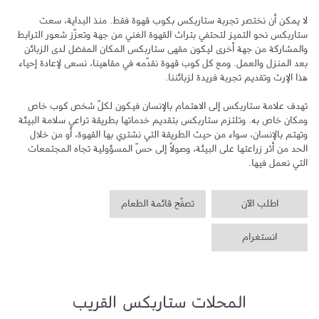
لا يمكن أن نختصر تجربة ستاربكس بكوب قهوة فقط. منذ البداية، سعت 
ستاربكس نحو التميز لتحتفي بتراث القهوة الغني من جهة وتعزّز شعور الترابط 
والمشاركة من جهة أخرى ليكون مقهى ستاربكس المكان المفضل لدى الزبائن 
بعد المنزل والعمل. ومع كل كوب قهوة نقدّمه في مقاهينا، نسعى لإعادة إحياء 
تهدف علامة ستاربكس إلى الاهتمام بالإنسان فيكون لكلّ شخص كوب خاص 
ومكان خاص به. وتلتزم ستاربكس بتقديم خدماتها بطريقة تراعي سلامة البيئة 
وتهتم بالإنسان، سواء من حيث الطريقة التي نشتري بها القهوة، أو من خلال 
الحد من أثر زراعتها على البيئة، وصولاً إلى حسّ المسؤولية تجاه المجتمعات 
التي نعمل فيها.
اطلب الآن
تصفّح قائمة الطعام
انستغرام
المحلات ستاربكس القريب