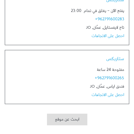
ستاربكس
يفتح الآن
-
يغلق في تمام
23:00
+962791600283
تاج لايفستايل
,
عمّان
,
JO
احصل على الاتجاهات
Link Opens in New Tab
ستاربكس
مفتوحة 24 ساعة
+962791600265
فندق اياس
,
عمّان
,
JO
احصل على الاتجاهات
ابحث عن موقع