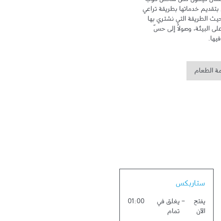
تهدف علامة ستاربكس إلى الاهتمام بالإنسان فيكون لكلّ شخص كوب 
خاص ومكان خاص به. وتلتزم ستاربكس بتقديم خدماتها بطريقة تراعي 
سلامة البيئة وتهتم بالإنسان، سواء من حيث الطريقة التي نشتري بها 
القهوة، أو من خلال الحد من أثر زراعتها على البيئة، وصولاً إلى حسّ 
يها.
مة الطعام
Link Opens in New Tab
ستاربكس
يفتح
-
يغلق في
01:00
الآن
تمام