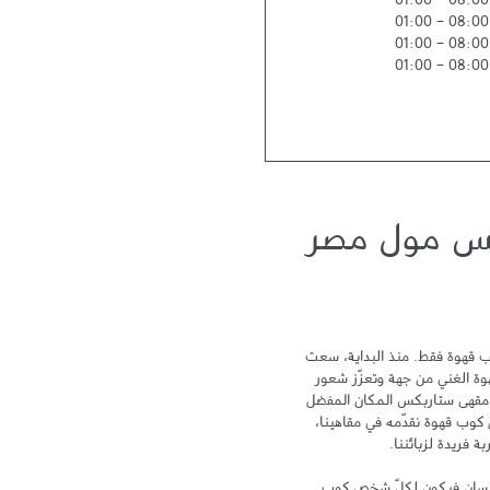
01:00
-
08:00
01:00
-
08:00
01:00
-
08:00
01:00
-
08:00
كس مول مصر
لا يمكن أن نختصر تجربة ستاربكس بكوب قهوة فقط. منذ البداية، سعت 
ستاربكس نحو التميز لتحتفي بتراث القهوة الغني من جهة وتعزّز شعور 
الترابط والمشاركة من جهة أخرى ليكون مقهى ستاربكس المكان المفضل 
لدى الزبائن بعد المنزل والعمل. ومع كل كوب قهوة نقدّمه في مقاهينا، 