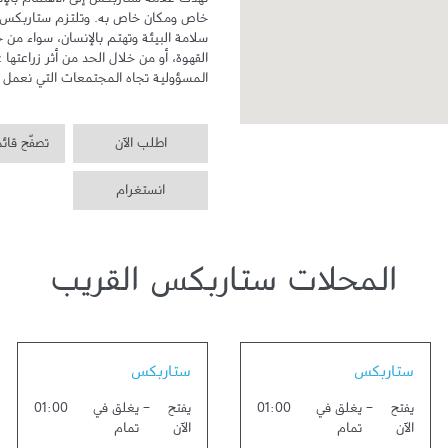
المسؤولية تجاه المجتمعات التي نعمل ف
اطلب الآن
تصفّح قائ
انستغرام
المحلات ستاربكس القريب
Link Opens in New Tab
Link Opens in New Tab
ستاربكس
ستاربكس
يفتح
-
يغلق في
01:00
يفتح
-
يغلق في
01:00
الآن
تمام
الآن
تمام