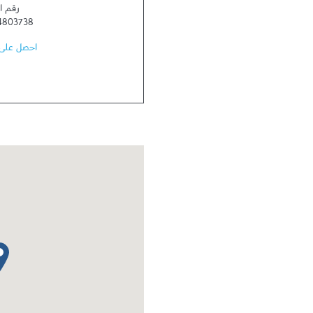
رقم ا
4803738
احصل على 