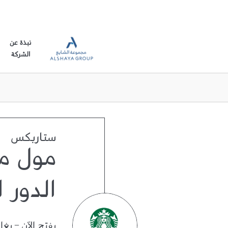
نبذة عن
الشركة
ستاربكس
مول م
الدور ا