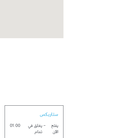
Link Opens in New Tab
ستاربكس
يفتح
-
يغلق في
01:00
الآن
تمام