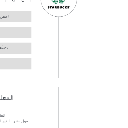
يفتح الآن
-
يغل
احصل 
ا
تصفّح
المعل
العن
مول مصر - الدور ال