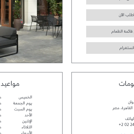
طلب الآن
 قائمة الطعام
انستغرام
ومات
مواعيد 
الخميس
مف
وان
يوم الجمعة
مف
القاهرة
،
مصر
يوم السبت
مف
الأحد
مف
لهاتف
الإثنين
مف
+2 02 2
الثلاثاء
مف