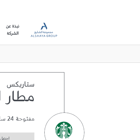
نبذة عن
الشركة
ستاربكس
مطار ا
مفتوحة 24 ساعة
احصل 