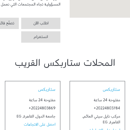
المسؤولية تجاه المجتمعات التي نعمل ف
اطلب الآن
تصفّح قائ
انستغرام
المحلات ستاربكس القريب
Link Opens in New Tab
Link Opens in New Tab
ستاربكس
ستاربكس
مفتوحة 24 ساعة
مفتوحة 24 ساعة
+20224803869
+20224803784
مركب نايل سيتي العائم
,
جامعة الدول
,
القاهرة
,
EG
القاهرة
,
EG
احصل على الاتجاهات