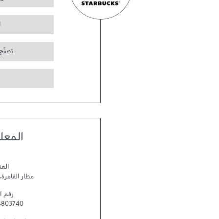
ا
تصفّح
المعل
العن
مطار القاهرة
،
رقم ا
4803740