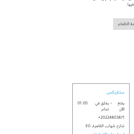
يها.
مة الطعام
Link Opens in New Tab
ستاربكس
يفتح
-
يغلق في
01:00
الآن
تمام
+20224803871
شارع شهاب
,
القاهرة
,
EG