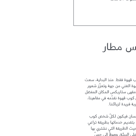
توحة 24 ساعة
س مطار
لا يمكن أن نختصر تجربة ستاربكس بكوب قهوة فقط. منذ البداية، سعت 
ستاربكس نحو التميز لتحتفي بتراث القهوة الغني من جهة وتعزّز شعور 
الترابط والمشاركة من جهة أخرى ليكون مقهى ستاربكس المكان المفضل 
لدى الزبائن بعد المنزل والعمل. ومع كل كوب قهوة نقدّمه في مقاهينا، 
تهدف علامة ستاربكس إلى الاهتمام بالإنسان فيكون لكلّ شخص كوب 
خاص ومكان خاص به. وتلتزم ستاربكس بتقديم خدماتها بطريقة تراعي 
سلامة البيئة وتهتم بالإنسان، سواء من حيث الطريقة التي نشتري بها 
القهوة، أو من خلال الحد من أثر زراعتها على البيئة، وصولاً إلى حسّ 