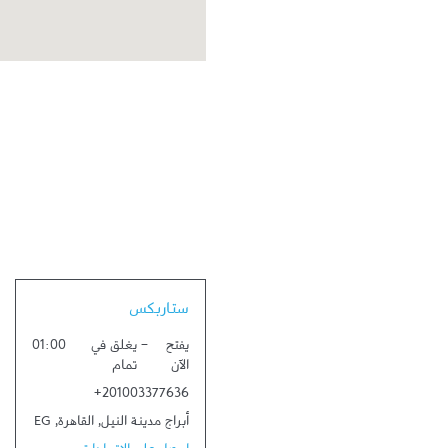
Link Opens in New Tab
ستاربكس
يفتح
-
يغلق في
01:00
الآن
تمام
+201003377636
أبراج مدينة النيل
,
القاهرة
,
EG