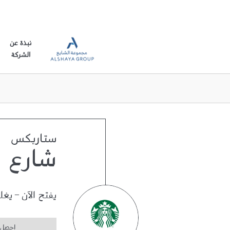
نبذة عن
الشركة
ستاربكس
شارع ن
يفتح الآن
-
يغل
احصل 