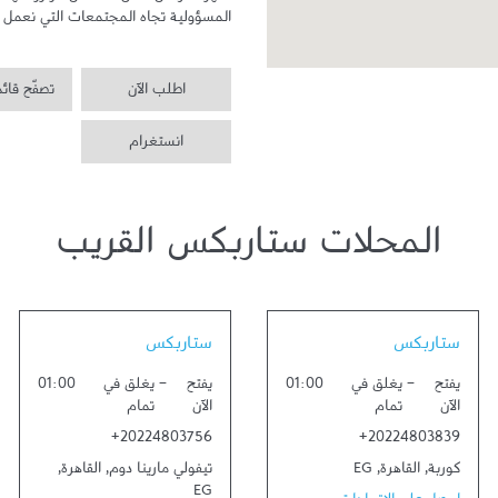
المسؤولية تجاه المجتمعات التي نعمل ف
اطلب الآن
تصفّح قائ
انستغرام
المحلات ستاربكس القريب
Link Opens in New Tab
Link Opens in New Tab
ستاربكس
ستاربكس
يفتح
-
يغلق في
01:00
يفتح
-
يغلق في
01:00
الآن
تمام
الآن
تمام
+20224803756
+20224803839
كوربة
,
القاهرة
,
EG
تيفولي مارينا دوم
,
القاهرة
,
EG