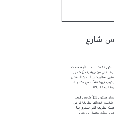
01:00
-
07:00
س شارع
لا يمكن أن نختصر تجربة ستاربكس بكوب قهوة فقط. منذ البداية، سعت 
ستاربكس نحو التميز لتحتفي بتراث القهوة الغني من جهة وتعزّز شعور 
الترابط والمشاركة من جهة أخرى ليكون مقهى ستاربكس المكان المفضل 
لدى الزبائن بعد المنزل والعمل. ومع كل كوب قهوة نقدّمه في مقاهينا، 
تهدف علامة ستاربكس إلى الاهتمام بالإنسان فيكون لكلّ شخص كوب 
خاص ومكان خاص به. وتلتزم ستاربكس بتقديم خدماتها بطريقة تراعي 
سلامة البيئة وتهتم بالإنسان، سواء من حيث الطريقة التي نشتري بها 
القهوة، أو من خلال الحد من أثر زراعتها على البيئة، وصولاً إلى حسّ 