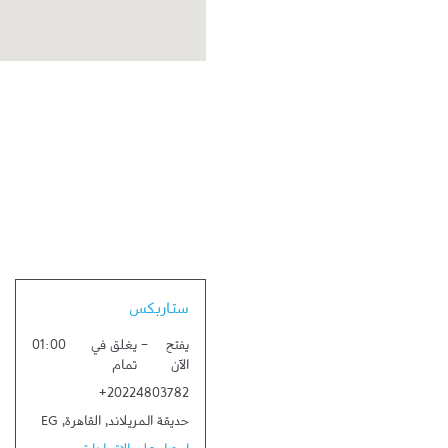
Link Opens in New Tab
ستاربكس
يفتح
-
يغلق في
01:00
الآن
تمام
+20224803782
حديقة المريلاند
,
القاهرة
,
EG