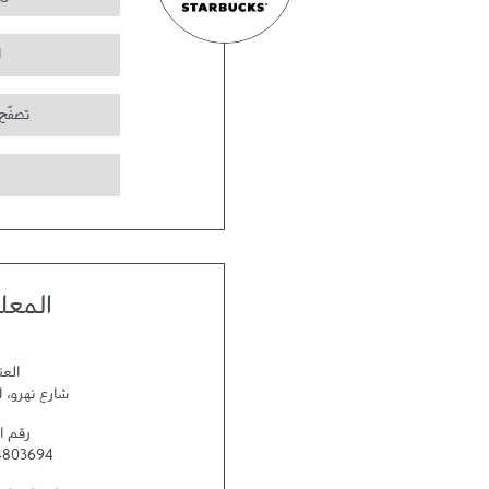
ا
تصفّح
المعل
العن
شارع نهرو
،
ا
رقم ا
4803694