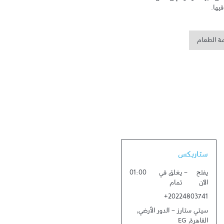
يها.
مة الطعام
Link Opens in New Tab
ستاربكس
يفتح
-
يغلق في
01:00
الآن
تمام
+20224803741
سيتي ستارز - الدور الأرضي
,
القاهرة
,
EG